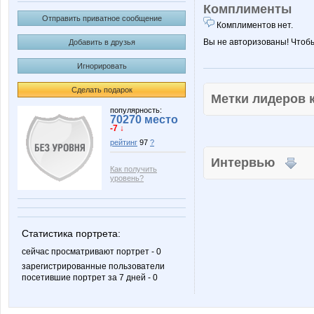
Комплименты
Отправить приватное сообщение
Комплиментов нет.
Вы не авторизованы! Чтоб
Добавить в друзья
Игнорировать
Сделать подарок
Метки лидеров
популярность:
70270 место
-7 ↓
рейтинг
97
?
Интервью
Как получить
уровень?
Статистика портрета:
сейчас просматривают портрет - 0
зарегистрированные пользователи
посетившие портрет за 7 дней - 0