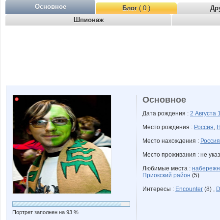
Основное
Блог
( 0 )
Др
Шпионаж
Основное
Дата рождения :
2 Августа
Место рождения :
Россия
,
Н
Место нахождения :
Россия
Место проживания : не ука
Любимые места :
набережн
Приокский район
(5)
Интересы :
Encounter
(8) ,
D
Портрет заполнен на 93 %